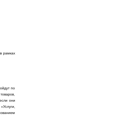
в рамках
ройдут по
товаров,
 если они
 «Услуги,
рованием