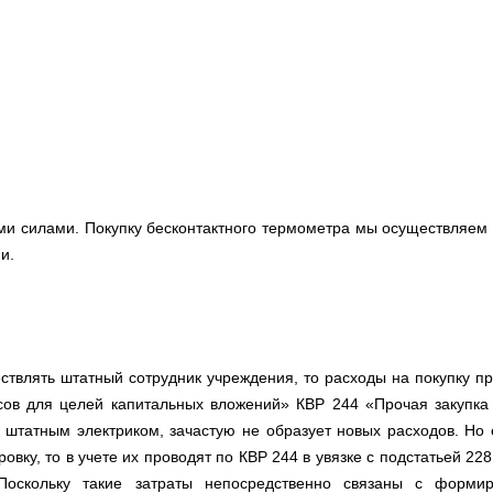
.
ими силами. Покупку бесконтактного термометра мы осуществляем 
и.
ествлять штатный сотрудник учреждения, то расходы на покупку п
ов для целей капитальных вложений» КВР 244 «Прочая закупка 
я штатным электриком, зачастую не образует новых расходов. Но
овку, то в учете их проводят по КВР 244 в увязке с подстатьей 228
оскольку такие затраты непосредственно связаны с форми