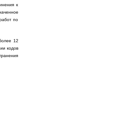
инения к
наченное
работ по
более 12
ии кодов
транения