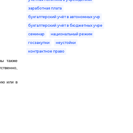
заработная плата
бухгалтерский учёт в автономных учр
бухгалтерский учёт в бюджетных учре
семинар
национальный режим
госзакупки
неустойки
контрактное право
вы также
ственно,
ию или в