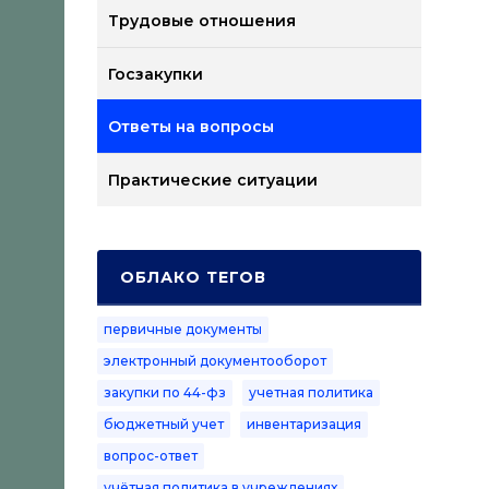
Трудовые отношения
Госзакупки
Ответы на вопросы
Практические ситуации
ОБЛАКО ТЕГОВ
первичные документы
электронный документооборот
закупки по 44-фз
учетная политика
бюджетный учет
инвентаризация
вопрос-ответ
учётная политика в учреждениях