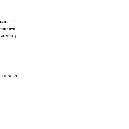
льца. По
ланирует
 ремонту
ваются по