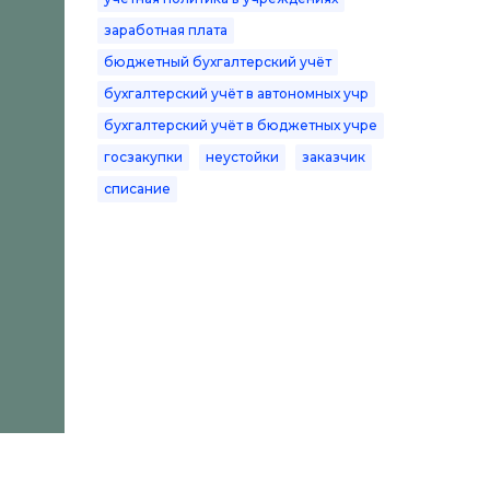
заработная плата
бюджетный бухгалтерский учёт
бухгалтерский учёт в автономных учр
бухгалтерский учёт в бюджетных учре
госзакупки
неустойки
заказчик
списание