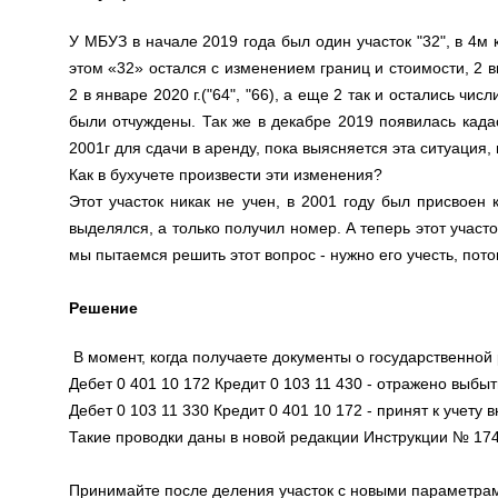
У МБУЗ в начале 2019 года был один участок "32", в 4м 
этом «32» остался с изменением границ и стоимости, 2 в
2 в январе 2020 г.("64", "66), а еще 2 так и остались чис
были отчуждены. Так же в декабре 2019 появилась када
2001г для сдачи в аренду, пока выясняется эта ситуация, 
Как в бухучете произвести эти изменения?
Этот участок никак не учен, в 2001 году был присвоен к
выделялся, а только получил номер. А теперь этот участ
мы пытаемся решить этот вопрос - нужно его учесть, пото
Решение
В момент, когда получаете документы о государственной
Дебет 0 401 10 172 Кредит 0 103 11 430 - отражено выбы
Дебет 0 103 11 330 Кредит 0 401 10 172 - принят к учету
Такие проводки даны в новой редакции Инструкции № 17
Принимайте после деления участок с новыми параметра