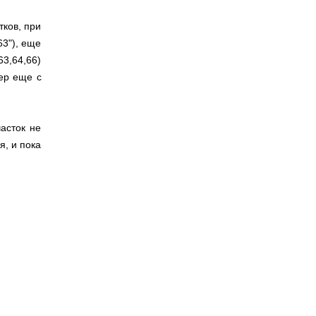
тков, при
63"), еще
63,64,66)
ер еще с
часток не
я, и пока