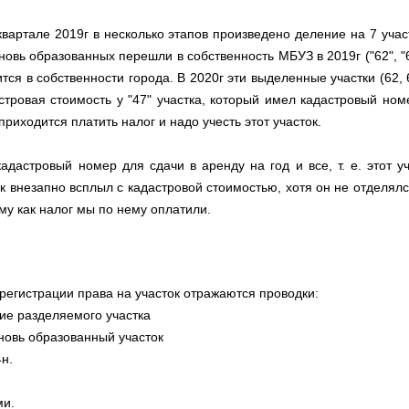
квартале 2019г в несколько этапов произведено деление на 7 учас
новь образованных перешли в собственность МБУЗ в 2019г ("62", "
лится в собственности города. В 2020г эти выделенные участки (62, 
стровая стоимость у "47" участка, который имел кадастровый ном
приходится платить налог и надо учесть этот участок.
адастровый номер для сдачи в аренду на год и все, т. е. этот у
ок внезапно всплыл с кадастровой стоимостью, хотя он не отделялс
му как налог мы по нему оплатили.
 регистрации права на участок отражаются проводки:
тие разделяемого участка
 вновь образованный участок
4н.
ми.