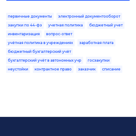
первичные документы
электронный документооборот
закупки по 44-фз
учетная политика
бюджетный учет
инвентаризация
вопрос-ответ
учётная политика в учреждениях
заработная плата
бюджетный бухгалтерский учёт
бухгалтерский учёт в автономных учр
госзакупки
неустойки
контрактное право
заказчик
списание