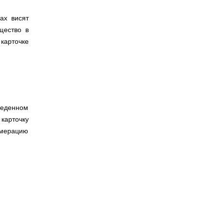
ах висят
щество в
карточке
веденном
карточку
умерацию